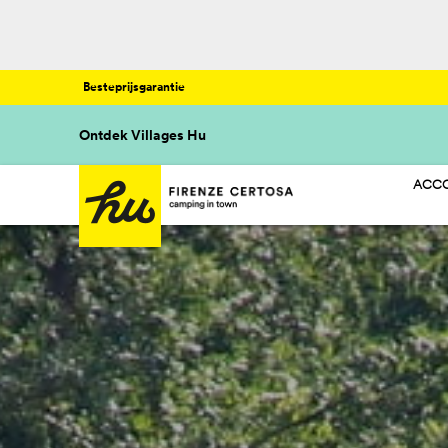
Besteprijsgarantie
Ontdek Villages Hu
ACCO
HU S
HU C
HU G