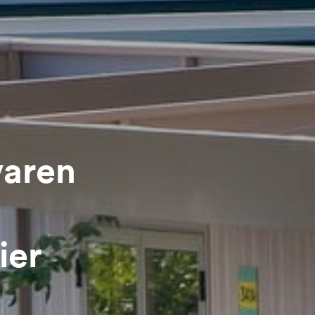
varen
ier