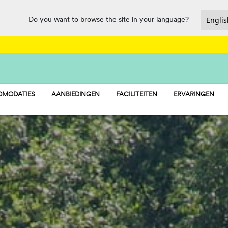
Do you want to browse the site in your language?
MODATIES
AANBIEDINGEN
FACILITEITEN
ERVARINGEN
TAY - STACARAVANS
BAR & RESTAURANT
AMP - STANDPLAATSEN
MARKT
LAMP - TENTEN
WATERPARK