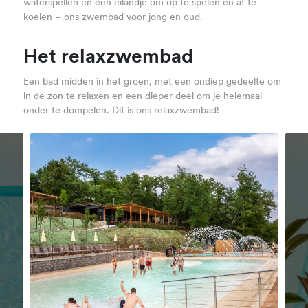
waterspellen en een eilandje om op te spelen en af te
koelen – ons zwembad voor jong en oud.
Het relaxzwembad
Een bad midden in het groen, met een ondiep gedeelte om
in de zon te relaxen en een dieper deel om je helemaal
onder te dompelen. Dit is ons relaxzwembad!