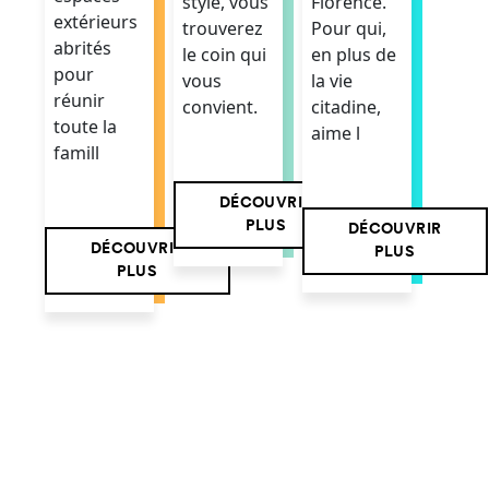
style, vous
Florence.
extérieurs
trouverez
Pour qui,
abrités
le coin qui
en plus de
pour
vous
la vie
réunir
convient.
citadine,
toute la
aime l
famill
DÉCOUVRIR
PLUS
DÉCOUVRIR
DÉCOUVRIR
PLUS
PLUS