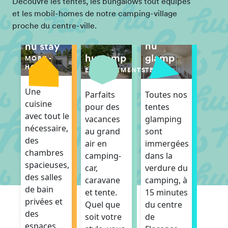
Découvre les tentes, les bungalows tout équipés
et les mobil-homes de notre camping-village
proche du centre-ville.
hu
hu stay
hu camp
glamp
MOBIL-
HOMES
EMPLACEMENTS
TENTES
Une
Parfaits
Toutes nos
cuisine
pour des
tentes
avec tout le
vacances
glamping
nécessaire,
au grand
sont
des
air en
immergées
chambres
camping-
dans la
spacieuses,
car,
verdure du
des salles
caravane
camping, à
de bain
et tente.
15 minutes
privées et
Quel que
du centre
des
soit votre
de
espaces