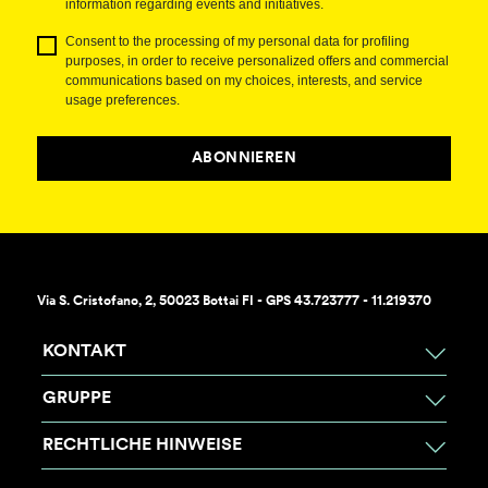
information regarding events and initiatives.
Consent to the processing of my personal data for profiling
purposes, in order to receive personalized offers and commercial
communications based on my choices, interests, and service
usage preferences.
ABONNIEREN
Via S. Cristofano, 2, 50023 Bottai FI - GPS 43.723777 - 11.219370
KONTAKT
GRUPPE
RECHTLICHE HINWEISE