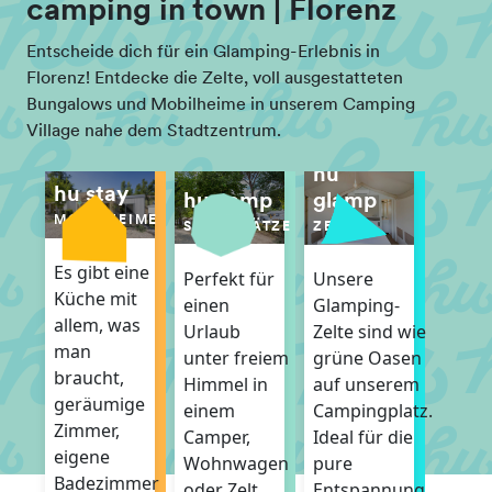
camping in town | Florenz
Entscheide dich für ein Glamping-Erlebnis in
Florenz! Entdecke die Zelte, voll ausgestatteten
Bungalows und Mobilheime in unserem Camping
Village nahe dem Stadtzentrum.
hu
hu stay
hu camp
glamp
MOBILHEIME
STELLPLÄTZE
ZELTE
Es gibt eine
Perfekt für
Unsere
Küche mit
einen
Glamping-
allem, was
Urlaub
Zelte sind wie
man
unter freiem
grüne Oasen
braucht,
Himmel in
auf unserem
geräumige
einem
Campingplatz.
Zimmer,
Camper,
Ideal für die
eigene
Wohnwagen
pure
Badezimmer
oder Zelt.
Entspannung