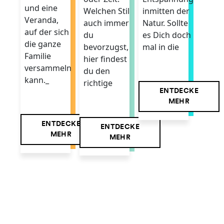
und eine
Welchen Stil
inmitten der
Veranda,
auch immer
Natur. Sollte
auf der sich
du
es Dich doch
die ganze
bevorzugst,
mal in die
Familie
hier findest
versammeln
du den
kann._
richtige
ENTDECKE
MEHR
ENTDECKE
ENTDECKE
MEHR
MEHR