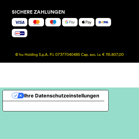
SICHERE ZAHLUNGEN
© hu Holding S.p.A. P.I. 07377040485 Cap. soc. i.v. € 115.807,00
Ihre Datenschutzeinstellungen
Hinweis bei Erhebung