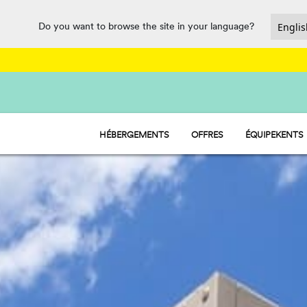
Do you want to browse the site in your language?
HÉBERGEMENTS
OFFRES
ÉQUIPEKENTS
HU STAY - MOBIL-HOMES
PARC AQUATI
HU CAMP - EMPLACEMENTS
LE BAR REST
HU GLAMP - TENTES
MARCHÉ