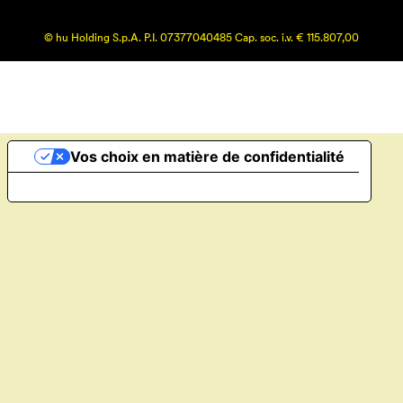
© hu Holding S.p.A. P.I. 07377040485 Cap. soc. i.v. € 115.807,00
Vos choix en matière de confidentialité
Notification lors de la collecte