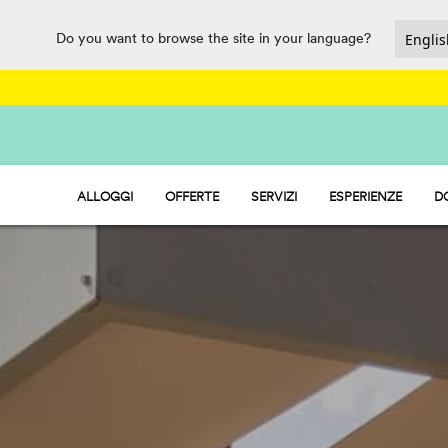
Do you want to browse the site in your language?
ALLOGGI
OFFERTE
SERVIZI
ESPERIENZE
D
HU STAY - CASE MOBILI
BAR E RISTORANTE
HU CAMP - PIAZZOLE
MARKET
HU GLAMP - TENDE
PARCO ACQUATICO