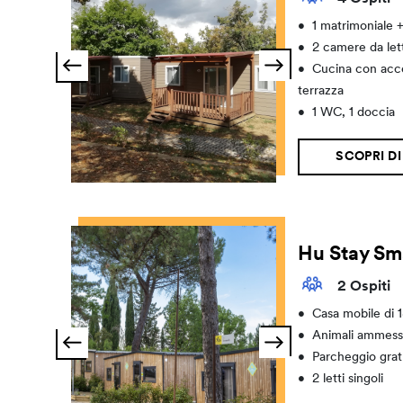
•
1 matrimoniale +
•
2 camere da let
•
Cucina con acce
terrazza
•
1 WC, 1 doccia
SCOPRI DI
Hu Stay Sm
2 Ospiti
•
Casa mobile di 
•
Animali ammess
•
Parcheggio grat
•
2 letti singoli