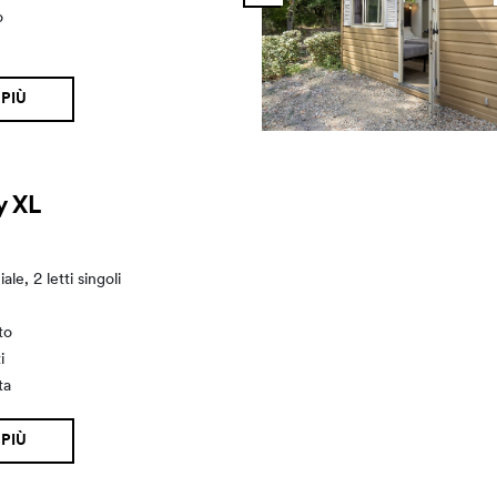
o
 PIÙ
y XL
ale, 2 letti singoli
to
i
ta
 PIÙ