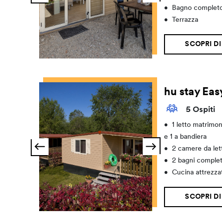
•
Bagno complet
•
Terrazza
SCOPRI DI
hu stay Eas
5 Ospiti
•
1 letto matrimoni
e 1 a bandiera
•
2 camere da let
•
2 bagni complet
•
Cucina attrezza
SCOPRI DI