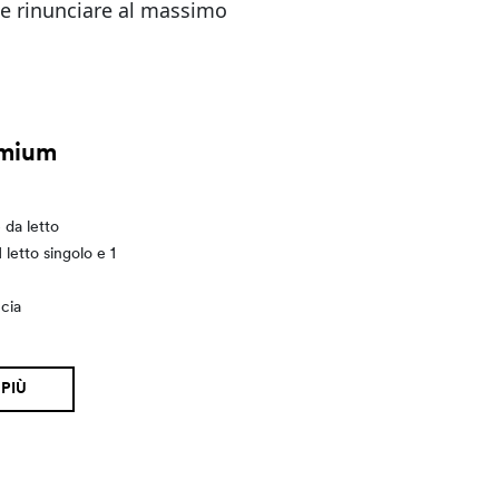
le rinunciare al massimo
emium
da letto
 letto singolo e 1
cia
 PIÙ