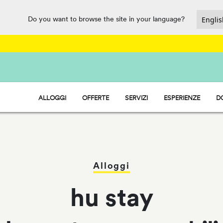
Do you want to browse the site in your language?
ALLOGGI
OFFERTE
SERVIZI
ESPERIENZE
D
HU STAY - CASE MOBILI
BAR E RISTORANTE
HU CAMP - PIAZZOLE
MARKET
HU GLAMP - TENDE
PARCO ACQUATICO
Alloggi
hu stay