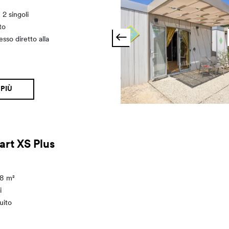
 2 singoli
to
sso diretto alla
 PIÙ
art XS Plus
18 m²
i
uito