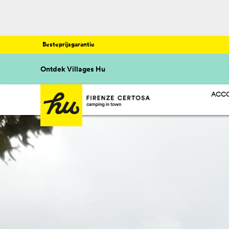
Besteprijsgarantie
Ontdek Villages Hu
ACCO
HU S
HU C
HU G