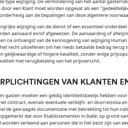
e type wijziging. De vermindering van het aantal gasten\d
door een Klant moet worden opgevat als een "gedeeltelijke
onderhevig aan de bepalingen van deze algemene voorwaa
angrijke wijziging van de dienst of een essentieel onder
rden aanvaard en/of afgewezen. De aanvaarding of afwijzi
n na ontvangst van de kennisgeving van wijziging Human 
 het recht uitoefenen om het reeds betaalde bedrag terug 
an gelijkwaardige of hogere kwaliteit, zonder enige prijsop
aliteit met terugbetaling van het prijsverschil.
ERPLICHTINGEN VAN KLANTEN E
en gasten moeten een geldig identiteitsbewijs hebben voor 
et contract, evenals eventuele verblijfs- en doorreisvisa en 
val de gevraagde documentatie met betrekking tot hun natio
pgemerkt dat voor Etablissementen in Italië, op grond van 
al worden verleend aan personen die in het bezit zijn van ee