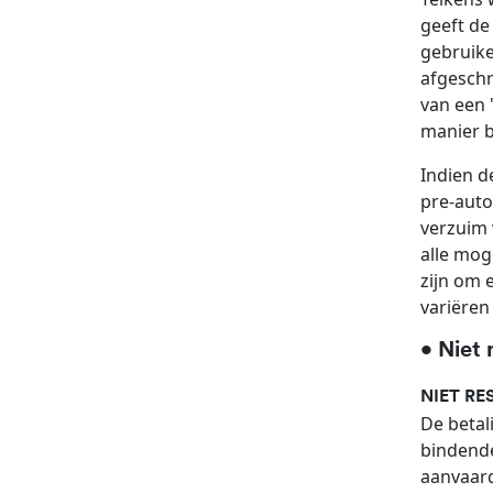
geeft de
gebruike
afgeschr
van een 
manier b
Indien d
pre-auto
verzuim 
alle mog
zijn om 
variëren
• Niet 
NIET RE
De betal
bindende
aanvaar