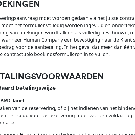
OEKINGEN
veringsaanvraag moet worden gedaan via het juiste contract
 moet het formulier volledig worden ingevuld en onderteke
ing van boekingen wordt alleen als volledig beschouwd, met
, wanneer Human Company een bevestiging naar de Klant stu
bedrag voor de aanbetaling. In het geval dat meer dan één v
 contractuele boekingsformulieren in te vullen.
BETALINGSVOORWAARDEN
daard betalingswijze
RD Tarief
maken van de reservering, of bij het indienen van het binde
 en het saldo voor de reservering moet worden voldaan o
datie.
wanneer Human Company tijdens de fase van de reserveri