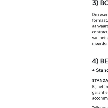
3) B
De reser
formaat,
aanvaard
contract
van het 
meerdere
4) 
• Stan
STANDAA
Bij het 
garantie
accommo
Telkens 