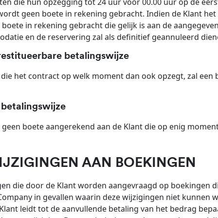
ten die hun opzegging tot 24 uur voor 00.00 uur op de eer
ordt geen boete in rekening gebracht. Indien de Klant het 
boete in rekening gebracht die gelijk is aan de aangegeven 
atie en de reservering zal als definitief geannuleerd di
restitueerbare betalingswijze
 die het contract op welk moment dan ook opzegt, zal een
 betalingswijze
 geen boete aangerekend aan de Klant die op enig moment 
WIJZIGINGEN AAN BOEKINGEN
gen die door de Klant worden aangevraagd op boekingen die a
mpany in gevallen waarin deze wijzigingen niet kunnen wo
Klant leidt tot de aanvullende betaling van het bedrag bep