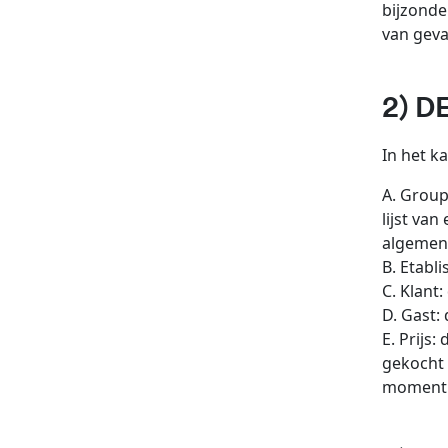
bijzonde
van geval
2) D
In het k
A. Group
lijst va
algemen
B. Etabl
C. Klant:
D. Gast:
E. Prijs
gekocht 
moment 