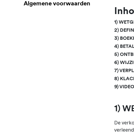
Algemene voorwaarden
Inh
1) WET
2) DEFIN
3) BOEK
4) BET
5) ONT
6) WIJ
7) VERP
8) KLA
9) VID
1) 
De verko
verleend