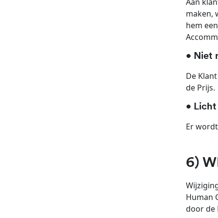
Aan klan
maken, w
hem een 
Accommod
• Niet 
De Klant
de Prijs.
• Licht
Er wordt
6) 
Wijzigin
Human Co
door de 