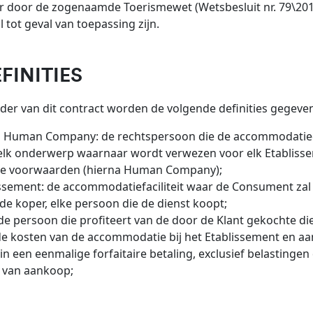
r door de zogenaamde Toerismewet (Wetsbesluit nr. 79\201
 tot geval van toepassing zijn.
EFINITIES
ader van dit contract worden de volgende definities gegeven
 Human Company: de rechtspersoon die de accommodatiedi
n elk onderwerp waarnaar wordt verwezen voor elk Etablis
e voorwaarden (hierna Human Company);
issement: de accommodatiefaciliteit waar de Consument zal v
 de koper, elke persoon die de dienst koopt;
 de persoon die profiteert van de door de Klant gekochte di
: de kosten van de accommodatie bij het Etablissement en a
in een eenmalige forfaitaire betaling, exclusief belasting
van aankoop;