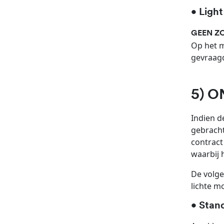
• Light
GEEN ZO
Op het m
gevraagd
5) 
Indien d
gebracht
contract
waarbij 
De volge
lichte m
• Stan