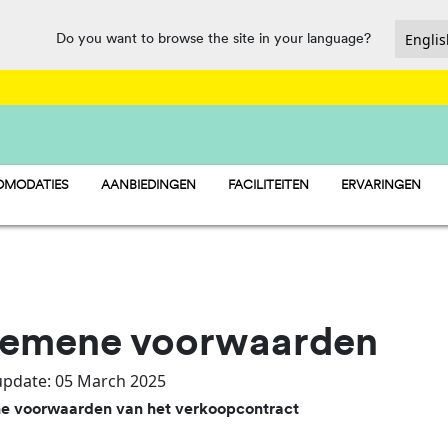
Do you want to browse the site in your language?
MODATIES
AANBIEDINGEN
FACILITEITEN
ERVARINGEN
TAY - STACARAVANS
BAR & RESTAURANT
AMP - STANDPLAATSEN
MARKT
LAMP - TENTEN
WATERPARK
gemene voorwaarden
update: 05 March 2025
 voorwaarden van het verkoopcontract