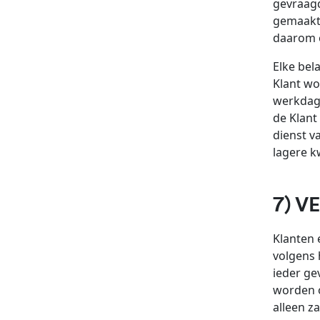
gevraagd
gemaakt 
daarom 
Elke bel
Klant wo
werkdage
de Klant
dienst v
lagere kw
7) V
Klanten 
volgens h
ieder ge
worden o
alleen z