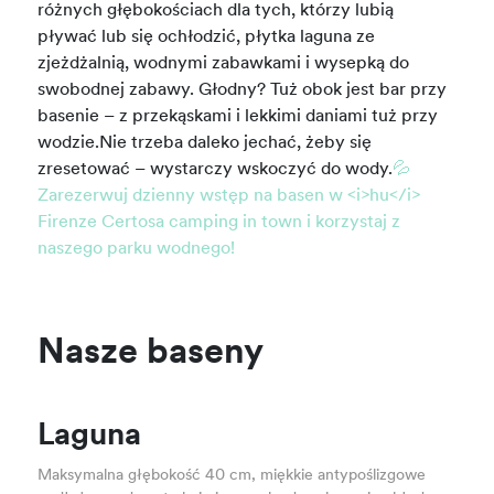
różnych głębokościach dla tych, którzy lubią
pływać lub się ochłodzić, płytka laguna ze
zjeżdżalnią, wodnymi zabawkami i wysepką do
swobodnej zabawy. Głodny? Tuż obok jest bar przy
basenie – z przekąskami i lekkimi daniami tuż przy
wodzie.Nie trzeba daleko jechać, żeby się
zresetować – wystarczy wskoczyć do wody.
💦
Zarezerwuj dzienny wstęp na basen w <i>hu</i>
Firenze Certosa camping in town i korzystaj z
naszego parku wodnego!
Nasze baseny
Laguna
Maksymalna głębokość 40 cm, miękkie antypoślizgowe