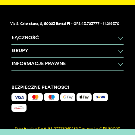
Via S. Cristofano, 2, 50023 Bottai FI - GPS 43.723777 - 11.219370
ŁĄCZNOŚĆ
GRUPY
INFORMACJE PRAWNE
BEZPIECZNE PŁATNOŚCI
© hu Holding S.p.A. P.I. 07377040485 Cap. soc. i.v. € 115.807,00