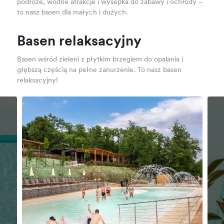
podłoże, wodne atrakcje i wysepka do zabawy i ochłody –
to nasz basen dla małych i dużych.
Basen relaksacyjny
Basen wśród zieleni z płytkim brzegiem do opalania i
głębszą częścią na pełne zanurzenie. To nasz basen
relaksacyjny!