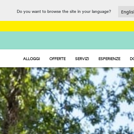
Do you want to browse the site in your language?
ALLOGGI
OFFERTE
SERVIZI
ESPERIENZE
D
HU STAY - CASE MOBILI
BAR E RISTORANTE
HU CAMP - PIAZZOLE
MARKET
HU GLAMP - TENDE
PARCO ACQUATICO