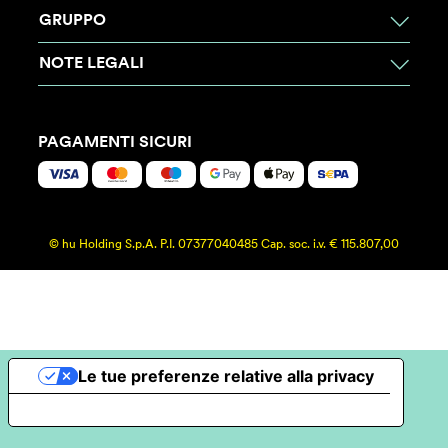
GRUPPO
NOTE LEGALI
PAGAMENTI SICURI
© hu Holding S.p.A. P.I. 07377040485 Cap. soc. i.v. € 115.807,00
Le tue preferenze relative alla privacy
Informativa sulla raccolta