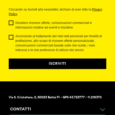
Cliccando su Iscriviti alla newsletter, dichiaro di aver letto la
Privacy
Policy
Desidero ricevere offerte, comunicazioni commerciali e
informazioni relative ad eventi e iniziative.
Acconsento al trattamento dei miei dati personali per finalità di
profilazione, allo scopo di ricevere offerte personalizzate,
comunicazioni commerciali basate sulle mie scelte, i miei
interessi e le mie preferenze di utilizzo dei servizi.
ISCRIVITI
Via S. Cristofano, 2, 50023 Bottai FI - GPS 43.723777 - 11.219370
CONTATTI