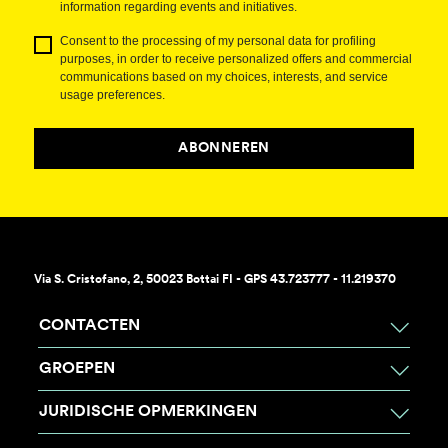
information regarding events and initiatives.
Consent to the processing of my personal data for profiling
purposes, in order to receive personalized offers and commercial
communications based on my choices, interests, and service
usage preferences.
ABONNEREN
Via S. Cristofano, 2, 50023 Bottai FI - GPS 43.723777 - 11.219370
CONTACTEN
GROEPEN
JURIDISCHE OPMERKINGEN