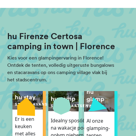
hu Firenze Certosa
camping in town | Florence
Kies voor een glampingervaring in Florence!
Ontdek de tenten, volledig uitgeruste bungalows
en stacaravans op ons camping village vlak bij
het stadscentrum.
hu
hu stay
hu camp
glamp
STACARAVANS
STANDPLAATSEN
TENTEN
Er is een
Idealny sposób
Al onze
keuken
na wakacje pod
glamping-
met alles
gołym niebem
tenten