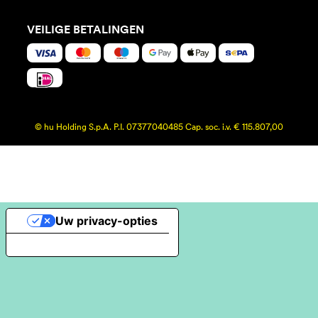
VEILIGE BETALINGEN
© hu Holding S.p.A. P.I. 07377040485 Cap. soc. i.v. € 115.807,00
Uw privacy-opties
Melding bij verzameling