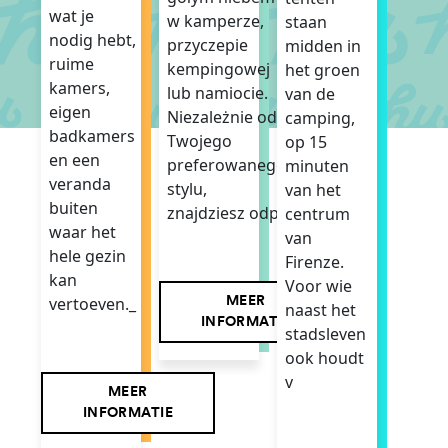
wat je
w kamperze,
staan
nodig hebt,
przyczepie
midden in
ruime
kempingowej
het groen
kamers,
lub namiocie.
van de
eigen
Niezależnie od
camping,
badkamers
Twojego
op 15
en een
preferowanego
minuten
veranda
stylu,
van het
buiten
znajdziesz odp
centrum
waar het
van
hele gezin
Firenze.
kan
Voor wie
vertoeven._
MEER
naast het
INFORMATIE
stadsleven
ook houdt
v
MEER
INFORMATIE