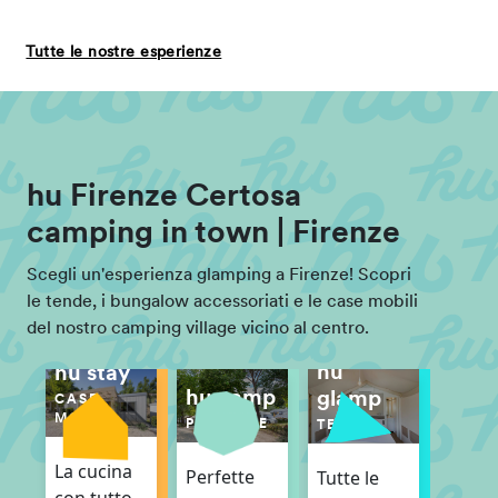
Tutte le nostre esperienze
hu Firenze Certosa
camping in town | Firenze
Scegli un'esperienza glamping a Firenze! Scopri
le tende, i bungalow accessoriati e le case mobili
del nostro camping village vicino al centro.
hu
hu stay
hu camp
glamp
CASE
MOBILI
PIAZZOLE
TENDE
La cucina
Perfette
Tutte le
con tutto