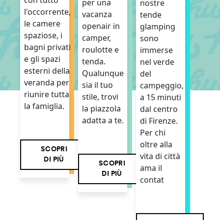
per una
nostre
l'occorrente,
vacanza
tende
le camere
openair in
glamping
spaziose, i
camper,
sono
bagni privati
roulotte e
immerse
e gli spazi
tenda.
nel verde
esterni della
Qualunque
del
veranda per
sia il tuo
campeggio,
riunire tutta
stile, trovi
a 15 minuti
la famiglia.
la piazzola
dal centro
adatta a te.
di Firenze.
Per chi
oltre alla
SCOPRI
vita di città
DI PIÙ
SCOPRI
ama il
DI PIÙ
contat