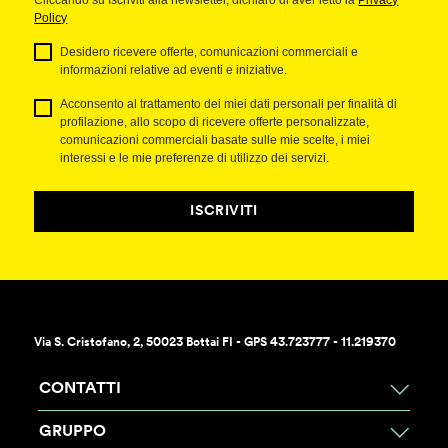
Policy
Desidero ricevere offerte, comunicazioni commerciali e
informazioni relative ad eventi e iniziative.
Acconsento al trattamento dei miei dati personali per finalità di
profilazione, allo scopo di ricevere offerte personalizzate,
comunicazioni commerciali basate sulle mie scelte, i miei
interessi e le mie preferenze di utilizzo dei servizi.
ISCRIVITI
Via S. Cristofano, 2, 50023 Bottai FI - GPS 43.723777 - 11.219370
CONTATTI
GRUPPO