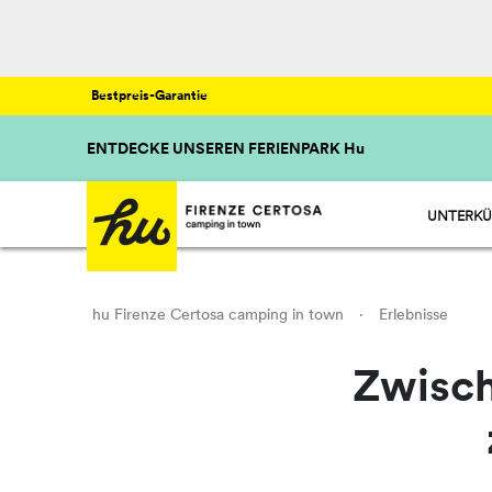
Bestpreis-Garantie
ENTDECKE UNSEREN FERIENPARK Hu
UNTERKÜ
HU STAY 
HU CAMP 
HU GLAMP
hu Firenze Certosa camping in town
·
Erlebnisse
Zwisch