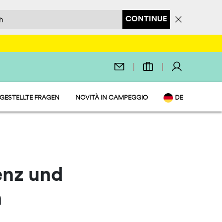
CONTINUE
 GESTELLTE FRAGEN
NOVITÀ IN CAMPEGGIO
DE
EN
IT
NL
FR
PL
enz und
n