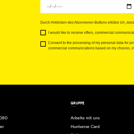
Durch Anklicken des Abonnieren-Buttons erkläre ich, das
I would like to receive offers, commercial communicat
Consent to the processing of my personal data for pro
commercial communications based on my choices, int
GRUPPE
080
Arbeite mit uns
er
Huniverse Card