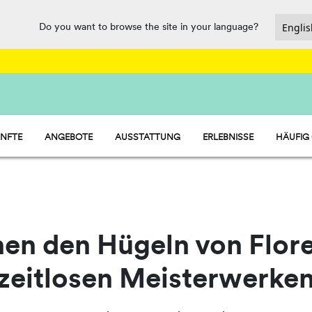
Do you want to browse the site in your language?
NFTE
ANGEBOTE
AUSSTATTUNG
ERLEBNISSE
HÄUFIG
- MOBILHEIME
BAR-RESTAURANT
- STELLPLÄTZE
MARKT
 - ZELTE
WASSERPARK
en den Hügeln von Flor
zeitlosen Meisterwerke