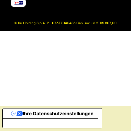
© hu Holding S.p.A. P.I. 07377040485 Cap. soc. i.v. € 115.807,00
Ihre Datenschutzeinstellungen
Hinweis bei Erhebung