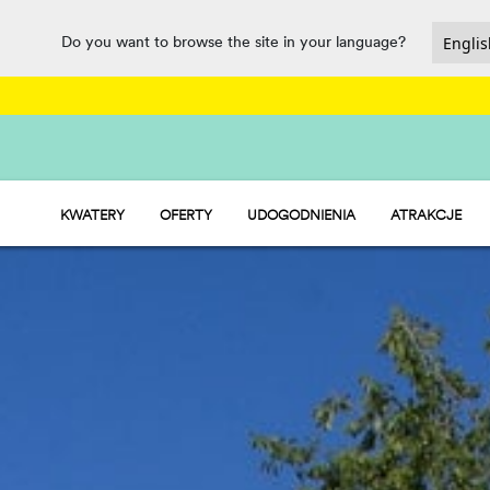
Do you want to browse the site in your language?
KWATERY
OFERTY
UDOGODNIENIA
ATRAKCJE
HU STAY - DOMKI MOBILNE
BAR RESTAURACYJNY
HU CAMP - BOISKA
PARK WODNY
HU GLAMP - NAMIOTY
RYNEK