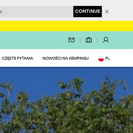
CONTINUE
CZĘSTE PYTANIA
NOWOŚCI NA KEMPINGU
PL
EN
IT
DE
NL
FR