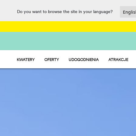
Do you want to browse the site in your language?
KWATERY
OFERTY
UDOGODNIENIA
ATRAKCJE
HU STAY - DOMKI MOBILNE
BAR RESTAURACYJNY
HU CAMP - BOISKA
PARK WODNY
HU GLAMP - NAMIOTY
RYNEK