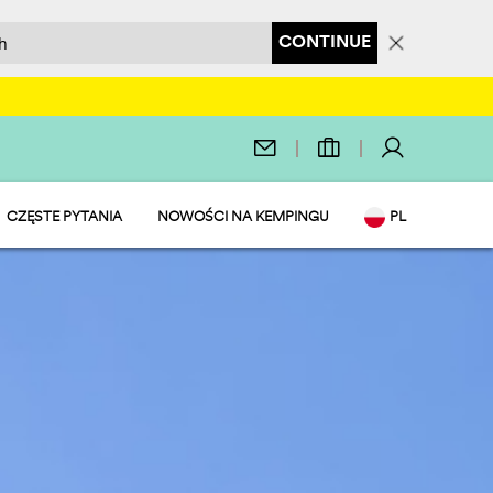
CONTINUE
CZĘSTE PYTANIA
NOWOŚCI NA KEMPINGU
PL
EN
IT
DE
NL
FR