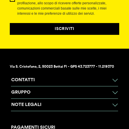
profilazione, allo scopo di ricevere offerte personalizzate,
comunicazioni commerciali basate sulle mie scelte, i miei
interessi e le mie preferenze di utilizzo dei servizi.
ISCRIVITI
Via S. Cristofano, 2, 50023 Bottai FI - GPS 43.723777 - 11.219370
CONTATTI
GRUPPO
NOTE LEGALI
PAGAMENTI SICURI