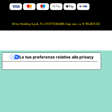
© hu Holding S.p.A. P.I. 07377040485 Cap. soc. i.v. € 115.807,00
Le tue preferenze relative alla privacy
Informativa sulla raccolta