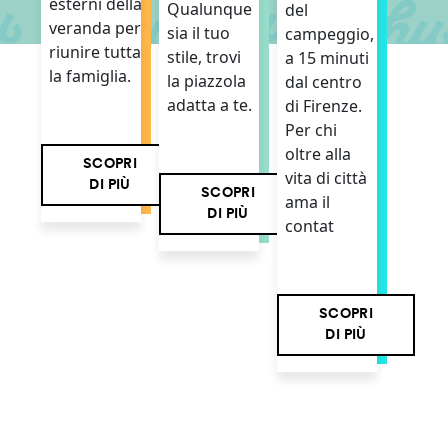
esterni della
Qualunque
del
veranda per
sia il tuo
campeggio,
riunire tutta
stile, trovi
a 15 minuti
la famiglia.
la piazzola
dal centro
adatta a te.
di Firenze.
Per chi
oltre alla
SCOPRI
vita di città
DI PIÙ
SCOPRI
ama il
DI PIÙ
contat
SCOPRI
DI PIÙ