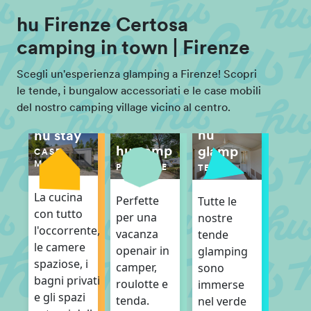
hu Firenze Certosa
camping in town | Firenze
Scegli un'esperienza glamping a Firenze! Scopri
le tende, i bungalow accessoriati e le case mobili
del nostro camping village vicino al centro.
hu
hu stay
hu camp
glamp
CASE
MOBILI
PIAZZOLE
TENDE
La cucina
Perfette
Tutte le
con tutto
per una
nostre
l'occorrente,
vacanza
tende
le camere
openair in
glamping
spaziose, i
camper,
sono
bagni privati
roulotte e
immerse
e gli spazi
tenda.
nel verde