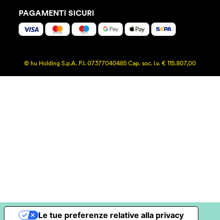
PAGAMENTI SICURI
© hu Holding S.p.A. P.I. 07377040485 Cap. soc. i.v. € 115.807,00
Le tue preferenze relative alla privacy