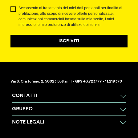
Acconsento al trattamento dei miei dati personali per finalità di
profilazione, allo scopo di ricevere offerte personalizzate,
comunicazioni commerciali basate sulle mie scelte, i miei
interessi e le mie preferenze di utilizzo dei servizi.
ISCRIVITI
Via S. Cristofano, 2, 50023 Bottai FI - GPS 43.723777 - 11.219370
CONTATTI
GRUPPO
NOTE LEGALI